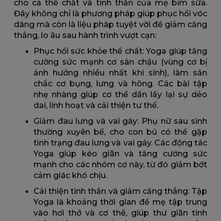
cho cả thể chất và tinh thần của mẹ bỉm sữa.
Đây không chỉ là phương pháp giúp phục hồi vóc
dáng mà còn là liệu pháp tuyệt vời để giảm căng
thẳng, lo âu sau hành trình vượt cạn:
Phục hồi sức khỏe thể chất: Yoga giúp tăng
cường sức mạnh cơ sàn chậu (vùng cơ bị
ảnh hưởng nhiều nhất khi sinh), làm săn
chắc cơ bụng, lưng và hông. Các bài tập
nhẹ nhàng giúp cơ thể dần lấy lại sự dẻo
dai, linh hoạt và cải thiện tư thế.
Giảm đau lưng và vai gáy: Phụ nữ sau sinh
thường xuyên bế, cho con bú có thể gặp
tình trạng đau lưng và vai gáy. Các động tác
Yoga giúp kéo giãn và tăng cường sức
mạnh cho các nhóm cơ này, từ đó giảm bớt
cảm giác khó chịu.
Cải thiện tinh thần và giảm căng thẳng: Tập
Yoga là khoảng thời gian để mẹ tập trung
vào hơi thở và cơ thể, giúp thư giãn tinh