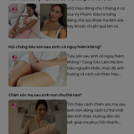
450 triệu đồng cho 1 tháng ở cữ
của Vy Phạm: Đầu tư xứng
đáng cho sức khỏe mẹ bỉm sữa
hay khoản chi phí quá lớn và
lãng phí?
Hội chứng tiểu són sau sinh: có nguy hiểm không?
Tiểu són sau sinh có nguy hiểm
không? Cùng Góc Làm Mẹ tìm
hiểu nguyên nhân, mức độ ảnh
hưởng và cách cải thiện hiệu
quả hội chứng tiểu són sau sinh.
Chăm sóc mẹ sau sinh non như thế nào?
Tìm hiểu cách chăm sóc mẹ sau
sinh non đúng cách từ thể chất
đến tinh thần. Hướng dẫn chi
tiết giúp mẹ phục hồi nhanh,
ngăn ngừa biến chứng, nuôi