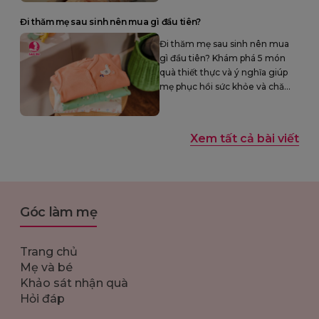
con khỏe mạnh.
Đi thăm mẹ sau sinh nên mua gì đầu tiên?
Đi thăm mẹ sau sinh nên mua
gì đầu tiên? Khám phá 5 món
quà thiết thực và ý nghĩa giúp
mẹ phục hồi sức khỏe và chăm
sóc bé tốt hơn. Hãy chọn quà
đúng cách để thể hiện sự quan
tâm sâu sắc.
Xem tất cả bài viết
Góc làm mẹ
Trang chủ
Mẹ và bé
Khảo sát nhận quà
Hỏi đáp