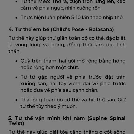
Tư thế Mèo: Thở ra, cuộn tròn lưng lên, kéo
cằm về phía ngực, nhìn xuống rốn.
Thực hiện luân phiên 5-10 lần theo nhịp thở.
4. Tư thế em bé (Child's Pose - Balasana)
Tư thế này giúp thư giãn toàn bộ cơ thể, đặc biệt
là vùng lưng và hông, đồng thời làm dịu tinh
thần.
Quỳ trên thảm, hai gối mở rộng bằng hông
hoặc rộng hơn một chút.
Từ từ gập người về phía trước, đặt trán
xuống sàn, hai tay vươn dài về phía trước
hoặc đưa về phía sau cạnh chân.
Thả lỏng toàn bộ cơ thể và hít thở sâu. Giữ
tư thế tùy theo ý muốn.
5. Tư thế vặn mình khi nằm (Supine Spinal
Twist)
Tư thế này giúp giải tỏa căng thẳng ở cột sống