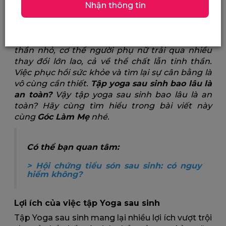
Nhận thông tin
Tập yoga sau sinh bao lâu là an toàn?
Hành trình làm mẹ là một trải nghiệm thiêng
liêng và đầy thử thách. Sau khi chào đón thiên
thần nhỏ, cơ thể người phụ nữ trải qua nhiều
thay đổi lớn lao, cả về thể chất lẫn tinh thần.
Việc phục hồi sức khỏe và tìm lại sự cân bằng là
vô cùng cần thiết.
Tập yoga sau sinh bao lâu là
an toàn?
Vậy tập yoga sau sinh bao lâu là an
toàn? Hãy cùng tìm hiểu trong bài viết này
cùng
Góc Làm Mẹ
nhé.
Có thể bạn quan tâm:
>
Hội chứng tiểu són sau sinh: có nguy
hiểm không?
Lợi ích của việc tập Yoga sau sinh
Tập Yoga sau sinh mang lại nhiều lợi ích vượt trội