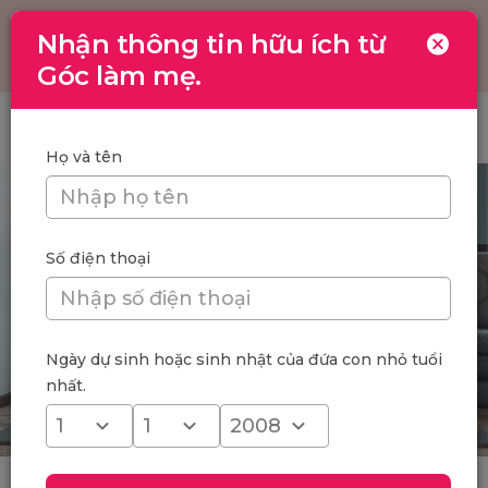
Nhận thông tin hữu ích từ
Toggle
navigation
Góc làm mẹ.
Trang chủ
/
Tập yoga sau sinh bao lâu là an toàn?
Họ và tên
Số điện thoại
Ngày dự sinh hoặc sinh nhật của đứa con nhỏ tuổi
nhất.