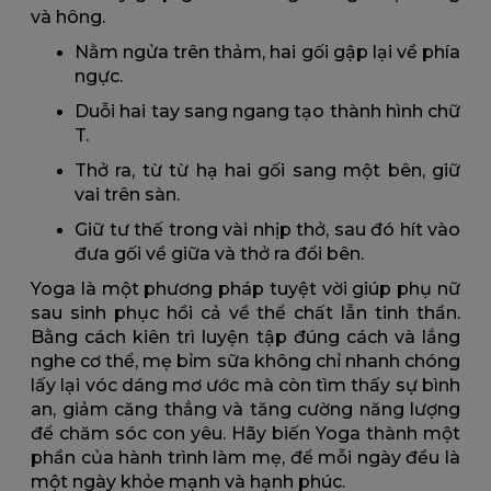
và hông.
Nằm ngửa trên thảm, hai gối gập lại về phía
ngực.
Duỗi hai tay sang ngang tạo thành hình chữ
T.
Thở ra, từ từ hạ hai gối sang một bên, giữ
vai trên sàn.
Giữ tư thế trong vài nhịp thở, sau đó hít vào
đưa gối về giữa và thở ra đổi bên.
Yoga là một phương pháp tuyệt vời giúp phụ nữ
sau sinh phục hồi cả về thể chất lẫn tinh thần.
Bằng cách kiên trì luyện tập đúng cách và lắng
nghe cơ thể, mẹ bỉm sữa không chỉ nhanh chóng
lấy lại vóc dáng mơ ước mà còn tìm thấy sự bình
an, giảm căng thẳng và tăng cường năng lượng
để chăm sóc con yêu. Hãy biến Yoga thành một
phần của hành trình làm mẹ, để mỗi ngày đều là
một ngày khỏe mạnh và hạnh phúc.