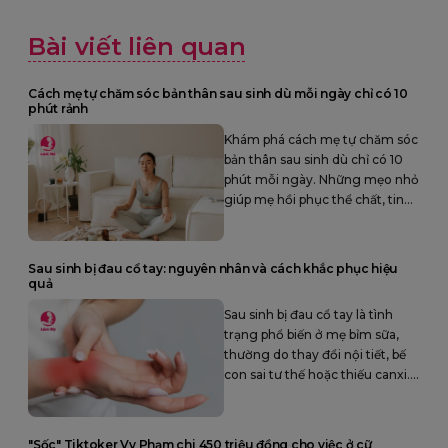
Bài viết liên quan
Cách mẹ tự chăm sóc bản thân sau sinh dù mỗi ngày chỉ có 10
phút rảnh
Khám phá cách mẹ tự chăm sóc
bản thân sau sinh dù chỉ có 10
phút mỗi ngày. Những mẹo nhỏ
giúp mẹ hồi phục thể chất, tinh
thần và luôn cảm thấy tích cực
trong hành trình làm mẹ.
Sau sinh bị đau cổ tay: nguyên nhân và cách khắc phục hiệu
quả
Sau sinh bị đau cổ tay là tình
trạng phổ biến ở mẹ bỉm sữa,
thường do thay đổi nội tiết, bế
con sai tư thế hoặc thiếu canxi.
Tìm hiểu nguyên nhân và cách
khắc phục hiệu quả để mẹ chăm
con nhẹ nhàng hơn.
"Sốc" Tiktoker Vy Phạm chi 450 triệu đồng cho việc ở cữ