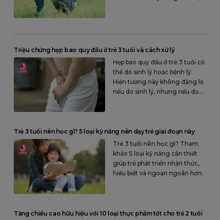
nhà hay biết thể hiện mong
muốn, cảm xúc của bản thân…
Triệu chứng hẹp bao quy đầu ở trẻ 3 tuổi và cách xử lý
Hẹp bao quy đầu ở trẻ 3 tuổi có
thể do sinh lý hoặc bệnh lý.
Hiện tượng này không đáng lo
nếu do sinh lý, nhưng nếu do
bệnh lý trẻ sẽ có triệu chứng
quy đầu sưng phồng, đau khi
đi tiểu.
Trẻ 3 tuổi nên học gì? 5 loại kỹ năng nên dạy trẻ giai đoạn này
Trẻ 3 tuổi nên học gì? Tham
khảo 5 loại kỹ năng cần thiết
giúp trẻ phát triển nhận thức,
hiểu biết và ngoan ngoãn hơn.
Tăng chiều cao hữu hiệu với 10 loại thực phẩm tốt cho trẻ 2 tuổi