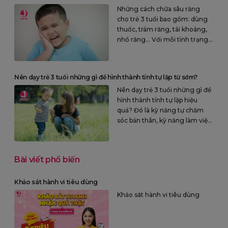
Những cách chữa sâu răng
cho trẻ 3 tuổi bao gồm: dùng
thuốc, trám răng, tái khoáng,
nhổ răng… Với mỗi tình trạng
răng sâu để lựa chọn cách
chữa trị phù hợp
Nên dạy trẻ 3 tuổi những gì để hình thành tính tự lập từ sớm?
Nên dạy trẻ 3 tuổi những gì để
hình thành tính tự lập hiệu
quả? Đó là kỹ năng tự chăm
sóc bản thân, kỹ năng làm việc
nhà hay biết thể hiện mong
muốn, cảm xúc của bản thân…
Bài viết phổ biến
Khảo sát hành vi tiêu dùng
Khảo sát hành vi tiêu dùng