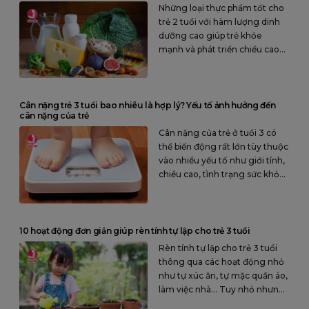
Những loại thực phẩm tốt cho
trẻ 2 tuổi với hàm lượng dinh
dưỡng cao giúp trẻ khỏe
mạnh và phát triển chiều cao
tối ưu.
Cân nặng trẻ 3 tuổi bao nhiêu là hợp lý? Yếu tố ảnh hưởng đến
cân nặng của trẻ
Cân nặng của trẻ ở tuổi 3 có
thể biến động rất lớn tùy thuộc
vào nhiều yếu tố như giới tính,
chiều cao, tình trạng sức khỏe
và di truyền.
10 hoạt động đơn giản giúp rèn tính tự lập cho trẻ 3 tuổi
Rèn tính tự lập cho trẻ 3 tuổi
thông qua các hoạt động nhỏ
như tự xúc ăn, tự mặc quần áo,
làm việc nhà… Tuy nhỏ nhưng
nếu được hướng dẫn đây sẽ là