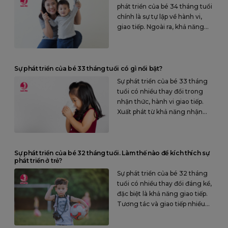
phát triển của bé 34 tháng tuổi
chính là sự tự lập về hành vi,
giao tiếp. Ngoài ra, khả năng
bộc lộ cảm xúc rõ ràng cũng là
điểm đáng lưu ý ở trẻ.
Sự phát triển của bé 33 tháng tuổi có gì nổi bật?
Sự phát triển của bé 33 tháng
tuổi có nhiều thay đổi trong
nhận thức, hành vi giao tiếp.
Xuất phát từ khả năng nhận
thức tốt, sự tò mò… nên ở bé
hình thành nỗi sợ về nhiều thứ
trong cuộc sống.
Sự phát triển của bé 32 tháng tuổi. Làm thế nào để kích thích sự
phát triển ở trẻ?
Sự phát triển của bé 32 tháng
tuổi có nhiều thay đổi đáng kể,
đặc biệt là khả năng giao tiếp.
Tương tác và giao tiếp nhiều
hơn kích thích trẻ phát triển tốt
hơn.