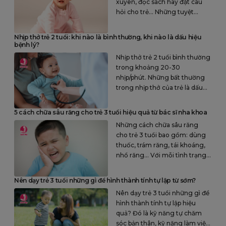
xuyên, đọc sách hay đặt câu
hỏi cho trẻ… Những tuyệt
chiêu đơn giản nhưng có thể
giúp trẻ nói nhanh và tốt hơn.
Nhịp thở trẻ 2 tuổi: khi nào là bình thường, khi nào là dấu hiệu
bệnh lý?
Nhịp thở trẻ 2 tuổi bình thường
trong khoảng 20-30
nhịp/phút. Những bất thường
trong nhịp thở của trẻ là dấu
hiệu của một số bệnh lý như
viêm phế quản, viêm phổi…
5 cách chữa sâu răng cho trẻ 3 tuổi hiệu quả từ bác sĩ nha khoa
Những cách chữa sâu răng
cho trẻ 3 tuổi bao gồm: dùng
thuốc, trám răng, tái khoáng,
nhổ răng… Với mỗi tình trạng
răng sâu để lựa chọn cách
chữa trị phù hợp
Nên dạy trẻ 3 tuổi những gì để hình thành tính tự lập từ sớm?
Nên dạy trẻ 3 tuổi những gì để
hình thành tính tự lập hiệu
quả? Đó là kỹ năng tự chăm
sóc bản thân, kỹ năng làm việc