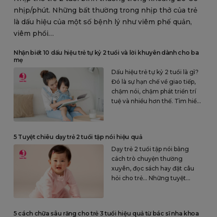
nhịp/phút. Những bất thường trong nhịp thở của trẻ
là dấu hiệu của một số bệnh lý như viêm phế quản,
viêm phổi…
Nhận biết 10 dấu hiệu trẻ tự kỷ 2 tuổi và lời khuyên dành cho ba
mẹ
Dấu hiệu trẻ tự kỷ 2 tuổi là gì?
Đó là sự hạn chế về giao tiếp,
chậm nói, chậm phát triển trí
tuệ và nhiều hơn thế. Tìm hiểu
rõ để sớm nhận biết và có
phương pháp điều trị phù hợp.
5 Tuyệt chiêu dạy trẻ 2 tuổi tập nói hiệu quả
Dạy trẻ 2 tuổi tập nói bằng
cách trò chuyện thường
xuyên, đọc sách hay đặt câu
hỏi cho trẻ… Những tuyệt
chiêu đơn giản nhưng có thể
giúp trẻ nói nhanh và tốt hơn.
5 cách chữa sâu răng cho trẻ 3 tuổi hiệu quả từ bác sĩ nha khoa