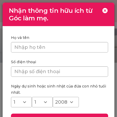
Nhận thông tin hữu ích từ
Toggle
navigation
Góc làm mẹ.
Họ và tên
Số điện thoại
Trang chủ
/
Mẹ và bé
Chuẩn bị mang thai
Mang thai
Ngày dự sinh hoặc sinh nhật của đứa con nhỏ tuổi
nhất.
Trẻ sơ sinh
Trẻ 1 - 3 tuổi
Trẻ 4 - 6 tuổi
Sau sinh
Tên - Thần số học