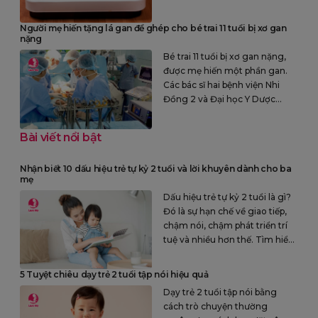
và di truyền.
Người mẹ hiến tặng lá gan để ghép cho bé trai 11 tuổi bị xơ gan
nặng
Bé trai 11 tuổi bị xơ gan nặng,
được mẹ hiến một phần gan.
Các bác sĩ hai bệnh viện Nhi
Đồng 2 và Đại học Y Dược
TP.HCM đã chuyên nghiệp khi
phối hợp để thực hiện phẫu
Bài viết nổi bật
thuật nhận - ghép gan cho bé
trai 11 tuổi này.
Nhận biết 10 dấu hiệu trẻ tự kỷ 2 tuổi và lời khuyên dành cho ba
mẹ
Dấu hiệu trẻ tự kỷ 2 tuổi là gì?
Đó là sự hạn chế về giao tiếp,
chậm nói, chậm phát triển trí
tuệ và nhiều hơn thế. Tìm hiểu
rõ để sớm nhận biết và có
phương pháp điều trị phù hợp.
5 Tuyệt chiêu dạy trẻ 2 tuổi tập nói hiệu quả
Dạy trẻ 2 tuổi tập nói bằng
cách trò chuyện thường