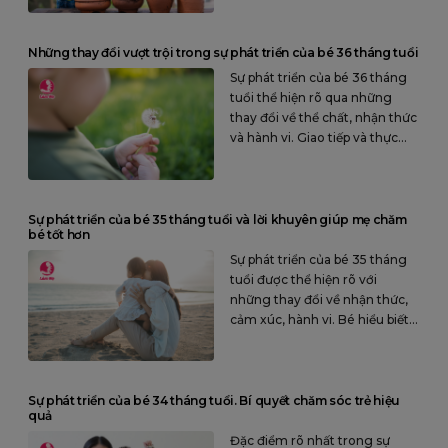
cách để bé tự lập và tự tin hơn.
Những thay đổi vượt trội trong sự phát triển của bé 36 tháng tuổi
Sự phát triển của bé 36 tháng
tuổi thể hiện rõ qua những
thay đổi về thể chất, nhận thức
và hành vi. Giao tiếp và thực
hiện các hoạt động tương tác
để thúc đẩy sự phát triển tốt
nhất ở trẻ.
Sự phát triển của bé 35 tháng tuổi và lời khuyên giúp mẹ chăm
bé tốt hơn
Sự phát triển của bé 35 tháng
tuổi được thể hiện rõ với
những thay đổi về nhận thức,
cảm xúc, hành vi. Bé hiểu biết
nhiều hơn về thế giới xung
quanh và hứng thú với việc bắt
chước
Sự phát triển của bé 34 tháng tuổi. Bí quyết chăm sóc trẻ hiệu
quả
Đặc điểm rõ nhất trong sự