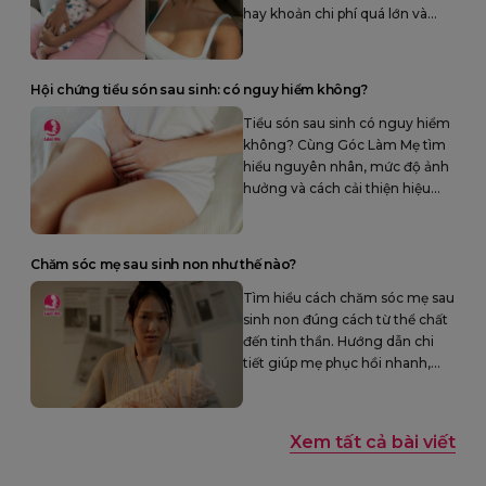
hay khoản chi phí quá lớn và
lãng phí?
Hội chứng tiểu són sau sinh: có nguy hiểm không?
Tiểu són sau sinh có nguy hiểm
không? Cùng Góc Làm Mẹ tìm
hiểu nguyên nhân, mức độ ảnh
hưởng và cách cải thiện hiệu
quả hội chứng tiểu són sau sinh.
Chăm sóc mẹ sau sinh non như thế nào?
Tìm hiểu cách chăm sóc mẹ sau
sinh non đúng cách từ thể chất
đến tinh thần. Hướng dẫn chi
tiết giúp mẹ phục hồi nhanh,
ngăn ngừa biến chứng, nuôi
con khỏe mạnh.
Xem tất cả bài viết