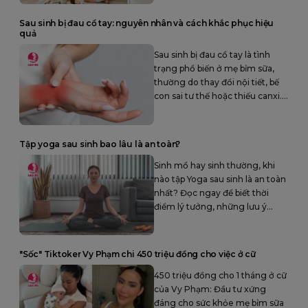
trong hành trình làm mẹ.
Sau sinh bị đau cổ tay: nguyên nhân và cách khắc phục hiệu
quả
Sau sinh bị đau cổ tay là tình
trạng phổ biến ở mẹ bỉm sữa,
thường do thay đổi nội tiết, bế
con sai tư thế hoặc thiếu canxi.
Tìm hiểu nguyên nhân và cách
khắc phục hiệu quả để mẹ chăm
con nhẹ nhàng hơn.
Tập yoga sau sinh bao lâu là an toàn?
Sinh mổ hay sinh thường, khi
nào tập Yoga sau sinh là an toàn
nhất? Đọc ngay để biết thời
điểm lý tưởng, những lưu ý
quan trọng giúp mẹ phục hồi
khỏe mạnh.
"Sốc" Tiktoker Vy Phạm chi 450 triệu đồng cho việc ở cữ
450 triệu đồng cho 1 tháng ở cữ
của Vy Phạm: Đầu tư xứng
đáng cho sức khỏe mẹ bỉm sữa