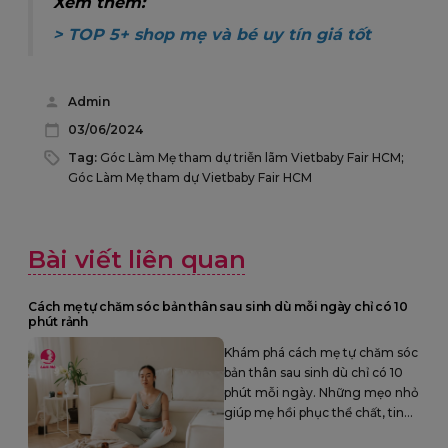
Xem thêm:
>
TOP 5+ shop mẹ và bé uy tín giá tốt
Admin
03/06/2024
Tag:
Góc Làm Mẹ tham dự triễn lãm Vietbaby Fair HCM;
Góc Làm Mẹ tham dự Vietbaby Fair HCM
Bài viết liên quan
Cách mẹ tự chăm sóc bản thân sau sinh dù mỗi ngày chỉ có 10
phút rảnh
Khám phá cách mẹ tự chăm sóc
bản thân sau sinh dù chỉ có 10
phút mỗi ngày. Những mẹo nhỏ
giúp mẹ hồi phục thể chất, tinh
thần và luôn cảm thấy tích cực