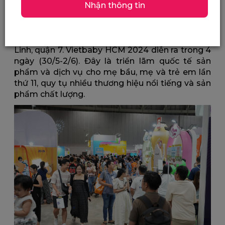
Nhận thông tin
Góc Làm Mẹ tham dự Vietbaby Fair HCM lần thứ 11
Hôm qua, Góc Làm Mẹ đã có mặt tại Vietbaby
Fair 2024 diễn ra tại SECC, số 799 Nguyễn Văn
Linh, quận 7. Vietbaby HCM 2024 diễn ra trong 4
ngày (30/5-2/6). Đây là triển lãm quốc tế sản
phẩm và dịch vụ cho mẹ bầu, mẹ và trẻ em lần
thứ 11, quy tụ nhiều thương hiệu nổi tiếng và sản
phẩm chất lượng.