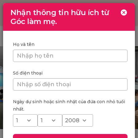
Nhận thông tin hữu ích từ
Toggle
navigation
Góc làm mẹ.
Trang chủ
/
Góc Làm Mẹ tham dự Vietbaby Fair HCM lần thứ 11
Họ và tên
Số điện thoại
Ngày dự sinh hoặc sinh nhật của đứa con nhỏ tuổi
nhất.