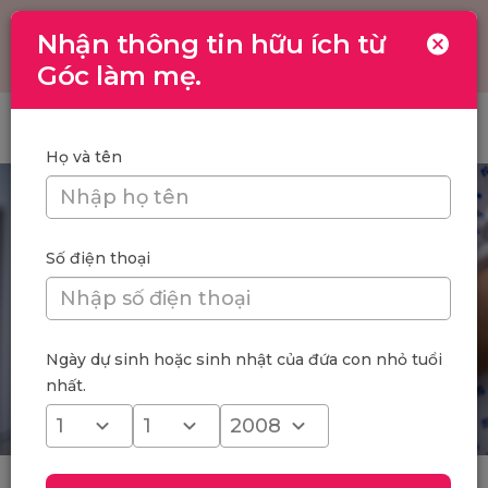
Nhận thông tin hữu ích từ
Toggle
navigation
Góc làm mẹ.
Trang chủ
/
Chăm sóc mẹ bầu 3 tháng cuối như thế nào?
Họ và tên
Số điện thoại
Ngày dự sinh hoặc sinh nhật của đứa con nhỏ tuổi
nhất.