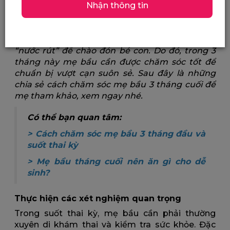
Nhận thông tin
Chăm sóc mẹ bầu 3 tháng cuối như thế nào?
3 tháng cuối thai kỳ là khoảng thời gian quan
trọng của mẹ bầu. Bởi giai đoạn này là giai đoạn
“nước rút” để chào đón bé con. Do đó, trong 3
tháng này mẹ bầu cần được chăm sóc tốt để
chuẩn bị vượt cạn suôn sẻ. Sau đây là những
chia sẻ cách chăm sóc mẹ bầu 3 tháng cuối để
mẹ tham khảo, xem ngay nhé.
Có thể bạn quan tâm:
>
Cách chăm sóc mẹ bầu 3 tháng đầu và
suốt thai kỳ
>
Mẹ bầu tháng cuối nên ăn gì cho dễ
sinh?
Thực hiện các xét nghiệm quan trọng
Trong suốt thai kỳ, mẹ bầu cần phải thường
xuyên di khám thai và kiểm tra sức khỏe. Đặc