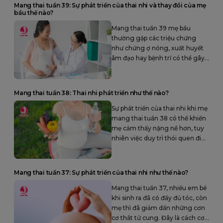
Mang thai tuần 39: Sự phát triển của thai nhi và thay đổi của mẹ
bầu thế nào?
Mang thai tuần 39 mẹ bầu
thường gặp các triệu chứng
như chứng ợ nóng, xuất huyết
âm đạo hay bệnh trĩ có thể gây
khó khăn và không thoải mái.
Mang thai tuần 38: Thai nhi phát triển như thế nào?
Sự phát triển của thai nhi khi mẹ
mang thai tuần 38 có thể khiến
mẹ cảm thấy nặng nề hơn, tuy
nhiên việc duy trì thói quen đi
bộ và luyện tập nhẹ nhàng sẽ
hạn chế được tình trạng này.
Mang thai tuần 37: Sự phát triển của thai nhi như thế nào?
Mang thai tuần 37, nhiều em bé
khi sinh ra đã có đầy đủ tóc, còn
mẹ thì đã giảm dần những cơn
cơ thắt tử cung. Đây là cách cơ