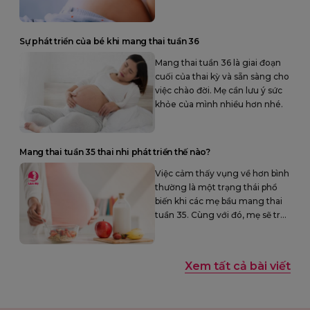
thể chuẩn bị cho quá trình sinh.
Sự phát triển của bé khi mang thai tuần 36
Mang thai tuần 36 là giai đoạn
cuối của thai kỳ và sẵn sàng cho
việc chào đời. Mẹ cần lưu ý sức
khỏe của mình nhiều hơn nhé.
Mang thai tuần 35 thai nhi phát triển thế nào?
Việc cảm thấy vụng về hơn bình
thường là một trạng thái phổ
biến khi các mẹ bầu mang thai
tuần 35. Cùng với đó, mẹ sẽ trải
qua một loạt các cảm xúc và
cảm giác mới lạ.
Xem tất cả bài viết