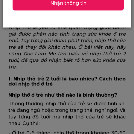
Nhận thông tin
Nhịp thở trẻ 2 tuổi: khi nào là bình thường, khi nào là
dấu hiệu bệnh lý?
Nhịp thở là yếu tố khá quan trọng giúp đánh
giá được phần nào tình trạng sức khỏe ở trẻ
nhỏ. Tùy từng giai đoạn phát triển, nhịp thở của
trẻ sẽ thay đổi khác nhau. Ở bài viết này, hãy
cùng Góc Làm Mẹ tìm hiểu về nhịp thở trẻ 2
tuổi, để qua đó nhận biết rõ hơn sức khỏe của
trẻ.
1. Nhịp thở trẻ 2 tuổi là bao nhiêu? Cách theo
dõi nhịp thở ở trẻ
Nhịp thở ở trẻ như thế nào là bình thường?
Thông thường, nhịp thở của trẻ sẽ được tính khi
trẻ đang ngủ hoặc trong trạng thái nghỉ ngơi. Và
tùy từng độ tuổi mà nhịp thở của trẻ sẽ khác
nhau. Cụ thể:
- Ở trẻ 0-6 tháng: nhịp thở trong khoảng 30-60