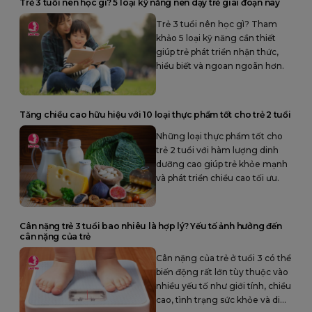
Trẻ 3 tuổi nên học gì? 5 loại kỹ năng nên dạy trẻ giai đoạn này
Trẻ 3 tuổi nên học gì? Tham
khảo 5 loại kỹ năng cần thiết
giúp trẻ phát triển nhận thức,
hiểu biết và ngoan ngoãn hơn.
Tăng chiều cao hữu hiệu với 10 loại thực phẩm tốt cho trẻ 2 tuổi
Những loại thực phẩm tốt cho
trẻ 2 tuổi với hàm lượng dinh
dưỡng cao giúp trẻ khỏe mạnh
và phát triển chiều cao tối ưu.
Cân nặng trẻ 3 tuổi bao nhiêu là hợp lý? Yếu tố ảnh hưởng đến
cân nặng của trẻ
Cân nặng của trẻ ở tuổi 3 có thể
biến động rất lớn tùy thuộc vào
nhiều yếu tố như giới tính, chiều
cao, tình trạng sức khỏe và di