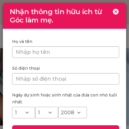
Nhận thông tin hữu ích từ
Toggle
navigation
Góc làm mẹ.
Trang chủ
/
Nhịp thở trẻ 2 tuổi: khi nào là bình thường, khi nào là
dấu hiệu bệnh lý?
Họ và tên
Số điện thoại
Ngày dự sinh hoặc sinh nhật của đứa con nhỏ tuổi
nhất.