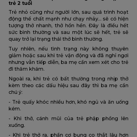
trẻ 2 tuổi
Trẻ nhỏ cũng như người lớn, sau quá trình hoạt
động thể chất mạnh như chạy nhảy… sẽ có hiện
tượng thở nhanh, thở hổn hển. Đây là điều hết
sức bình thường và sau một lúc sẽ hết, trẻ sẽ
quay trở lại trạng thái thở bình thường.
Tuy nhiên, nếu tình trạng này không thuyên
giảm hoặc sau khi trẻ vận động và đã nghỉ ngơi
nhưng vẫn tiếp diễn, ba mẹ cần xem xét cho trẻ
đi thăm khám.
Ngoài ra, khi trẻ có bất thường trong nhịp thở
kèm theo các dấu hiệu sau đây thì ba mẹ cần
chú ý:
- Trẻ quấy khóc nhiều hơn, khó ngủ và ăn uống
kém.
- Khi thở, cánh mũi của trẻ phập phồng lên
xuống.
- Khi trẻ thở ra, phần cơ bụng co thắt lâu hơn