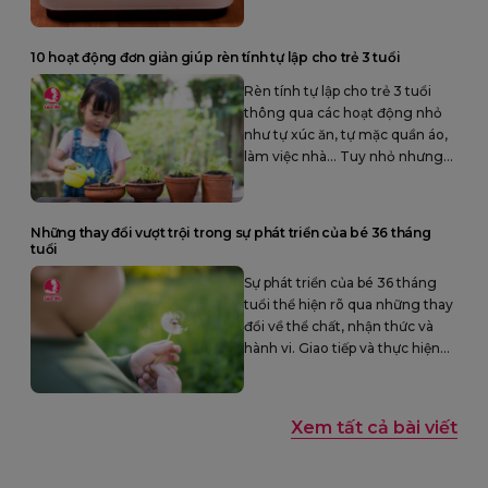
truyền.
10 hoạt động đơn giản giúp rèn tính tự lập cho trẻ 3 tuổi
Rèn tính tự lập cho trẻ 3 tuổi
thông qua các hoạt động nhỏ
như tự xúc ăn, tự mặc quần áo,
làm việc nhà… Tuy nhỏ nhưng
nếu được hướng dẫn đây sẽ là
cách để bé tự lập và tự tin hơn.
Những thay đổi vượt trội trong sự phát triển của bé 36 tháng
tuổi
Sự phát triển của bé 36 tháng
tuổi thể hiện rõ qua những thay
đổi về thể chất, nhận thức và
hành vi. Giao tiếp và thực hiện
các hoạt động tương tác để
thúc đẩy sự phát triển tốt nhất ở
trẻ.
Xem tất cả bài viết