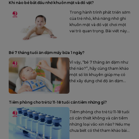
Khi nào bé bắt đầu nhớ khuôn mặt và đồ vật?
Trong hành trình phát triển sớm
của trẻ nhỏ, khả năng nhớ ghi
khuôn mặt và đồ vật chơi một
vai trò quan trọng. Bài viết này
sẽ chia sẻ cho bạn biết lúc nào
bé bắt đầu nhớ những điều này
và cách chúng phát triển qua
Bé 7 tháng tuổi ăn dặm mấy bữa 1 ngày?
thời gian.
Vì vậy, “bé 7 tháng ăn dặm như
thế nào?”, hãy cùng tham khảo
một số lời khuyên giúp mẹ có
thể xây dựng chế độ ăn dặm
lành mạnh cho bé.
Tiêm phòng cho trẻ từ 11-18 tuổi cần tiêm những gì?
Tiêm phòng cho trẻ từ 11-18 tuổi
có cần thiết không và cần tiêm
những loại vắc-xin nào? Nếu mẹ
chưa biết có thể tham khảo bài
viết này cùng với Góc Làm Mẹ.