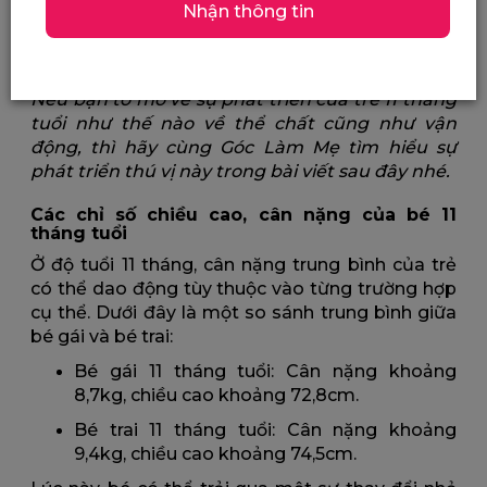
Nhận thông tin
Sự phát triển của trẻ 11 tháng tuổi: Thể chất, vận
động
Nếu bạn tò mò về sự phát triển của trẻ 11 tháng
tuổi như thế nào về thể chất cũng như vận
động, thì hãy cùng Góc Làm Mẹ tìm hiểu sự
phát triển thú vị này trong bài viết sau đây nhé.
Các chỉ số chiều cao, cân nặng của bé 11
tháng tuổi
Ở độ tuổi 11 tháng, cân nặng trung bình của trẻ
có thể dao động tùy thuộc vào từng trường hợp
cụ thể. Dưới đây là một so sánh trung bình giữa
bé gái và bé trai:
Bé gái 11 tháng tuổi: Cân nặng khoảng
8,7kg, chiều cao khoảng 72,8cm.
Bé trai 11 tháng tuổi: Cân nặng khoảng
9,4kg, chiều cao khoảng 74,5cm.