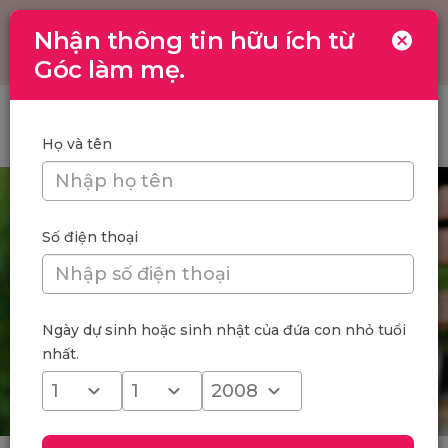
Nhận thông tin hữu ích từ
Toggle
navigation
Góc làm mẹ.
Trang chủ
/
Sự phát triển của trẻ 11 tháng tuổi: Thể chất, vận
động
Họ và tên
Số điện thoại
Ngày dự sinh hoặc sinh nhật của đứa con nhỏ tuổi
nhất.