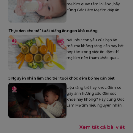
mẹ bỉm quan tâm lo lắng, hãy
cùng Góc Làm Mẹ tìm đáp án
cho câu hỏi trên qua bài viết
dưới đây.
Thực đơn cho trẻ 1 tuổi biếng ăn ngon khó cưỡng
Nếu như con yêu của bạn ăn
mãi mà không tăng cân hay bất
hợp tác trong việc ăn dặm thì
mẹ bỉm nên tham khảo qua
những thực đơn cho trẻ 1 tuổi
biếng ăn ngon khó cưỡng mà
Góc Làm Mẹ chia sẻ trong bài
5 Nguyên nhân làm cho trẻ 1 tuổi khóc đêm bố mẹ cần biết
viết dưới đây nha.
Liệu rằng trẻ hay khóc đêm có
gây ảnh hưởng xấu đến sức
khỏe hay không? Hãy cùng Góc
Làm Mẹ tìm hiểu nguyên nhân
khiến trẻ 1 tuổi khóc đêm trong
bài viết sau đây.
Xem tất cả bài viết