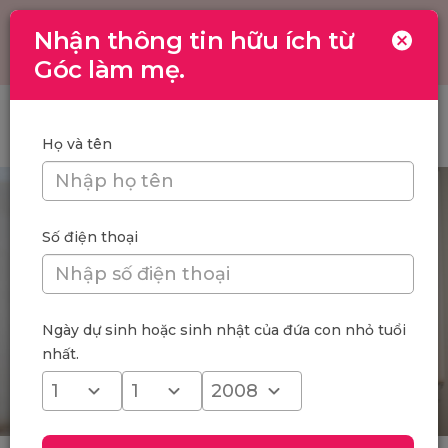
Nhận thông tin hữu ích từ
Toggle
navigation
Góc làm mẹ.
Trang chủ
/
Trẻ 17 tháng tuổi biết làm gì? Sự phát triển của bé 17
tháng tuổi
Họ và tên
Số điện thoại
Ngày dự sinh hoặc sinh nhật của đứa con nhỏ tuổi
nhất.