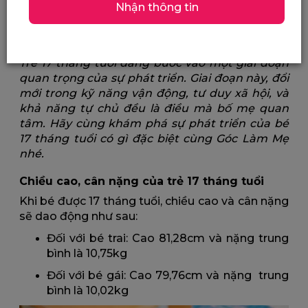
Nhận thông tin
Trẻ 17 tháng tuổi biết làm gì? Sự phát triển của bé
17 tháng tuổi
Trẻ 17 tháng tuổi đang bước vào một giai đoạn
quan trọng của sự phát triển. Giai đoạn này, đổi
mới trong kỹ năng vận động, tư duy xã hội, và
khả năng tự chủ đều là điều mà bố mẹ quan
tâm. Hãy cùng khám phá sự phát triển của bé
17 tháng tuổi có gì đặc biệt cùng Góc Làm Mẹ
nhé.
Chiều cao, cân nặng của trẻ 17 tháng tuổi
Khi bé được 17 tháng tuổi, chiều cao và cân nặng
sẽ dao động như sau:
Đối với bé trai: Cao 81,28cm và nặng trung
bình là 10,75kg
Đối với bé gái: Cao 79,76cm và nặng trung
bình là 10,02kg