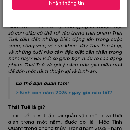
Nhận thông tin
Năm 2025 tuổi nào phạm Thái Tuế? Tìm hiểu và
cách hóa giải
Năm 2025 – năm Ất Tỵ, những người thuộc một
số con giáp có thể rơi vào trạng thái phạm Thái
Tuế, dẫn đến những biến động lớn trong cuộc
sống, công việc, và sức khỏe. Vậy Thái Tuế là gì,
và những tuổi nào cần đặc biệt cẩn thận trong
năm này? Bài viết sẽ giúp bạn hiểu rõ các dạng
phạm Thái Tuế và gợi ý cách hóa giải hiệu quả
để đón một năm thuận lợi và bình an.
Có thể bạn quan tâm:
>
Sinh con năm 2025 ngày giờ nào tốt?
Thái Tuế là gì?
Thái Tuế là vị thần cai quản vận mệnh và thời
gian trong một năm, được gọi là "Mộc Tinh
Quân" trong phong thủy. Trong năm 2025 – năm