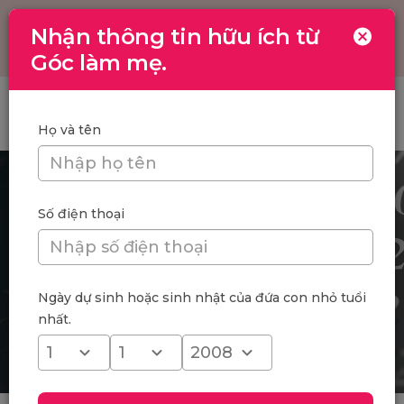
Nhận thông tin hữu ích từ
Toggle
navigation
Góc làm mẹ.
Trang chủ
/
Năm 2025 tuổi nào phạm Thái Tuế? Tìm hiểu và
cách hóa giải
Họ và tên
Số điện thoại
Ngày dự sinh hoặc sinh nhật của đứa con nhỏ tuổi
nhất.