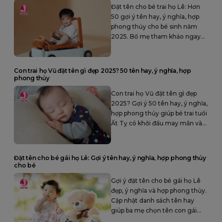
Đặt tên cho bé trai họ Lê: Hơn
50 gợi ý tên hay, ý nghĩa, hợp
phong thủy cho bé sinh năm
2025. Bố mẹ tham khảo ngay
để chọn tên đẹp cho con yêu.
Con trai họ Vũ đặt tên gì đẹp 2025? 50 tên hay, ý nghĩa, hợp
phong thủy
Con trai họ Vũ đặt tên gì đẹp
2025? Gợi ý 50 tên hay, ý nghĩa,
hợp phong thủy giúp bé trai tuổi
Ất Tỵ có khởi đầu may mắn và
thành công.
Đặt tên cho bé gái họ Lê: Gợi ý tên hay, ý nghĩa, hợp phong thủy
cho bé
Gợi ý đặt tên cho bé gái họ Lê
đẹp, ý nghĩa và hợp phong thủy.
Cập nhật danh sách tên hay
giúp ba mẹ chọn tên con gái
vừa dịu dàng, thông minh vừa